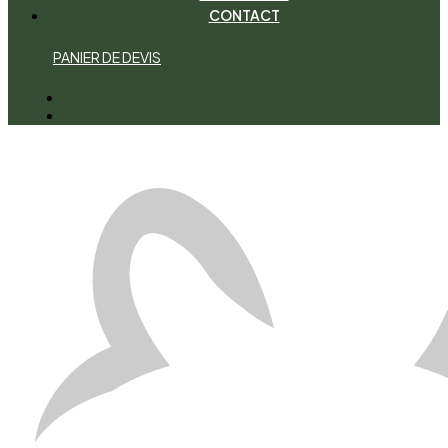
CONTACT
P
A
N
I
E
R
D
E
D
E
V
I
S