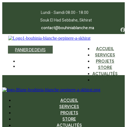
Lundi - Samdi 08.00 - 18.00
Souk El Had Sebbahe, Skhirat
contact@bouhiniablanche.ma
ACCUEIL
P
A
N
I
E
R
D
E
D
E
V
I
S
SERVICES
PROJETS
STORE
ACTUALITÉS
CONTACT
ACCUEIL
SERVICES
PROJETS
STORE
ACTUALITÉS