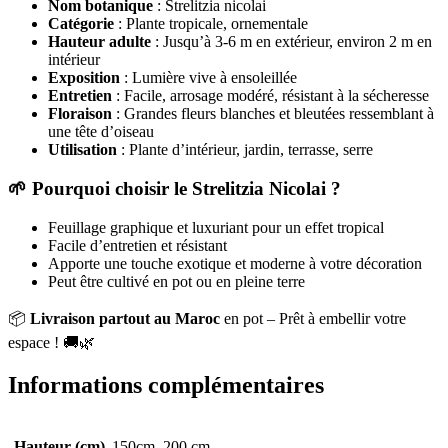
Nom botanique
: Strelitzia nicolai
Catégorie
: Plante tropicale, ornementale
Hauteur adulte
: Jusqu’à 3-6 m en extérieur, environ 2 m en
intérieur
Exposition
: Lumière vive à ensoleillée
Entretien
: Facile, arrosage modéré, résistant à la sécheresse
Floraison
: Grandes fleurs blanches et bleutées ressemblant à
une tête d’oiseau
Utilisation
: Plante d’intérieur, jardin, terrasse, serre
🌱
Pourquoi choisir le Strelitzia Nicolai ?
Feuillage graphique et luxuriant pour un effet tropical
Facile d’entretien et résistant
Apporte une touche exotique et moderne à votre décoration
Peut être cultivé en pot ou en pleine terre
📦
Livraison partout au Maroc
en pot – Prêt à embellir votre
espace ! 🚚🌿
Informations complémentaires
Hauteur (cm)
150cm, 200 cm