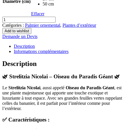
Diamètre (cm)
50 cm
Effacer
quantité
de
Catégories :
Palmier ornemental
,
Plantes d’extérieur
Strelitzia
Add to wishlist
Nicolai
Demande un Devis
Description
Informations complémentaires
Description
🌿
Strelitzia Nicolai – Oiseau du Paradis Géant
🌿
Le
Strelitzia Nicolai
, aussi appelé
Oiseau du Paradis Géant
, est
une plante majestueuse qui apporte une touche exotique et
luxuriante à tout espace. Avec ses grandes feuilles vertes rappelant
celles du bananier, il est parfait pour l’intérieur comme pour
l’extérieur.
✅
Caractéristiques
: