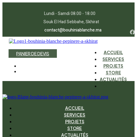
Lundi - Samdi 08.00 - 18.00
Souk El Had Sebbahe, Skhirat
contact@bouhiniablanche.ma
ACCUEIL
P
A
N
I
E
R
D
E
D
E
V
I
S
SERVICES
PROJETS
STORE
ACTUALITÉS
CONTACT
ACCUEIL
SERVICES
PROJETS
STORE
ACTUALITÉS