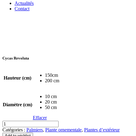
Actualités
Contact
Cycas Revoluta
150cm
Hauteur (cm)
200 cm
10 cm
20 cm
Diamètre (cm)
50 cm
Effacer
quantité
de
Catégories :
Palmiers
,
Plante ornementale
,
Plantes d’extérieur
Cycas
Add to wishlist