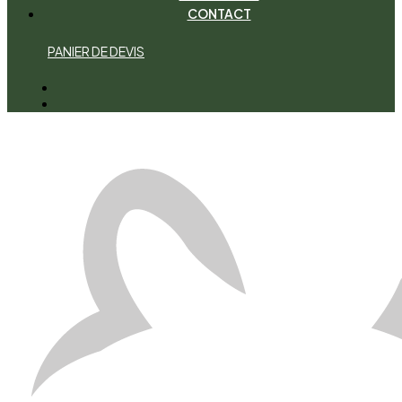
CONTACT
P
A
N
I
E
R
D
E
D
E
V
I
S